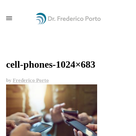
cell-phones-1024×683
by
Frederico Porto