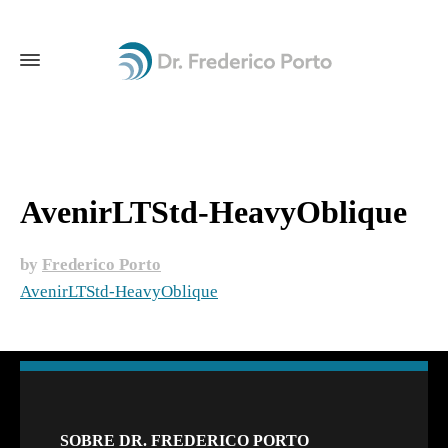
AvenirLTStd-HeavyOblique
by
Frederico Porto
AvenirLTStd-HeavyOblique
SOBRE DR. FREDERICO PORTO