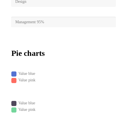
Design
Management
95%
Pie charts
Value blue
Value pink
Value blue
Value pink