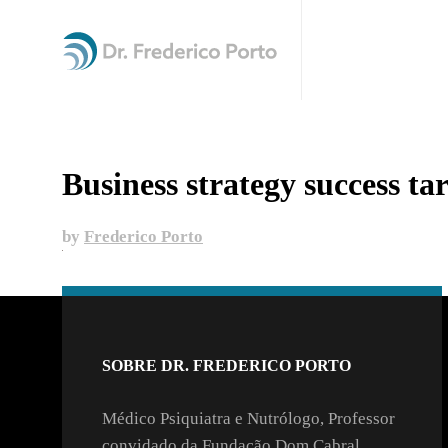
Business strategy success tar
by
Frederico Porto
SOBRE DR. FREDERICO PORTO
Médico Psiquiatra e Nutrólogo, Professor
convidado da Fundação Dom Cabral ,