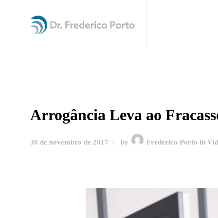
Arrogância Leva ao Fracass
30 de novembro de 2017
by
Frederico Porto
in
Víd