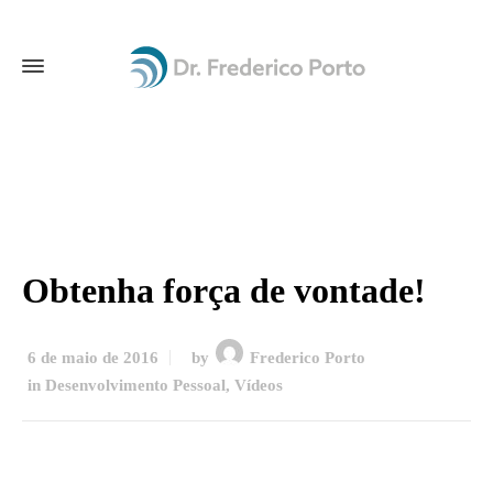
Obtenha força de vontade!
6 de maio de 2016
by
Frederico Porto
in
Desenvolvimento Pessoal
,
Vídeos