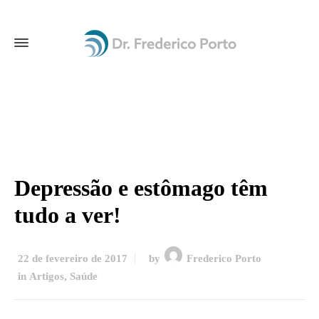
Depressão e estômago têm
tudo a ver!
22 de fevereiro de 2017
by
Frederico Porto
in
Artigos
,
Saúde