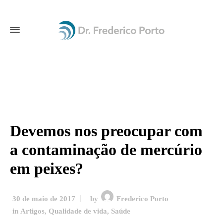
Devemos nos preocupar com
a contaminação de mercúrio
em peixes?
30 de maio de 2017
by
Frederico Porto
in
Artigos
,
Qualidade de vida
,
Saúde