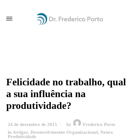
Felicidade no trabalho, qual
a sua influência na
produtividade?
24 de dezembro de 2015
by
Frederico Porto
in
Artigos
,
Desenvolvimento Organizacional
,
Neuro
Produtividade