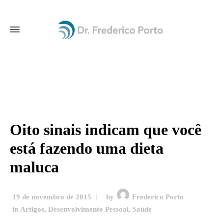
Oito sinais indicam que você
está fazendo uma dieta
maluca
19 de novembro de 2015
by
Frederico Porto
in
Artigos
,
Desenvolvimento Pessoal
,
Saúde