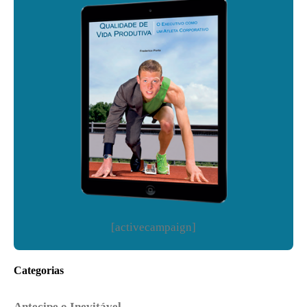
[activecampaign]
Categorias
Antecipe o Inevitável