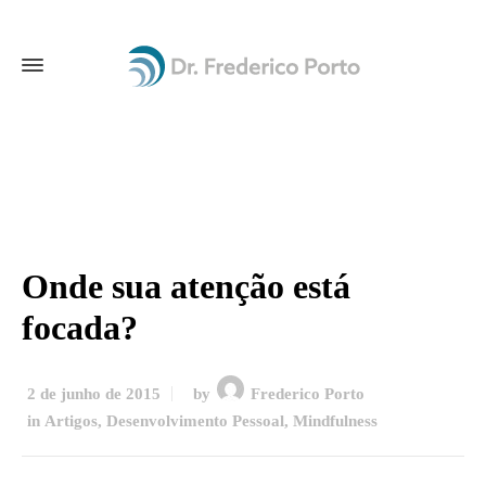
Onde sua atenção está
focada?
2 de junho de 2015
by
Frederico Porto
in
Artigos
,
Desenvolvimento Pessoal
,
Mindfulness