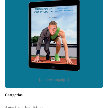
[activecampaign]
Categorias
Antecipe o Inevitável