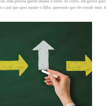
iar, uma pessoa querer mudar a outra. Às vezes, um gestor quer
u o pai que quer mudar o filho, querendo que ele estude mais. 