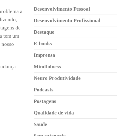
Desenvolvimento Pessoal
 problema a
dizendo,
Desenvolvimento Profissional
ntagens de
Destaque
ça tem um
E-books
o nosso
Imprensa
mudança.
Mindfulness
Neuro Produtividade
Podcasts
Postagens
Qualidade de vida
Saúde
Sem categoria