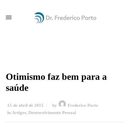
Otimismo faz bem para a
saúde
15 de abril de 2015
by
Frederico Porto
in
Artigos
,
Desenvolvimento Pessoal