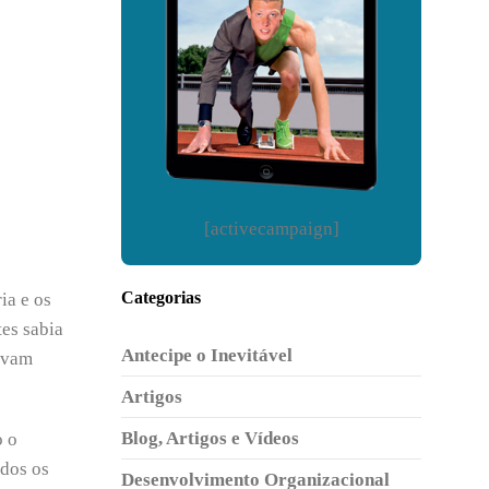
[activecampaign]
Categorias
ia e os
tes sabia
Antecipe o Inevitável
tavam
Artigos
Blog, Artigos e Vídeos
o o
odos os
Desenvolvimento Organizacional