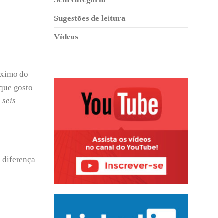
Sugestões de leitura
Vídeos
áximo do
 que gosto
 seis
 diferença