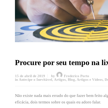
Procure por seu tempo na li
15 de abril de 2019
by
Frederico Porto
in
Antecipe o Inevitável
,
Artigos
,
Blog, Artigos e Vídeos
,
D
Não existe nada mais errado do que fazer bem feito algo
eficácia, dois termos sobre os quais eu adoro falar.