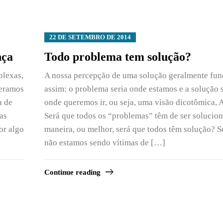
22 DE SETEMBRO DE 2014
nça
Todo problema tem solução?
plexas,
A nossa percepção de uma solução geralmente fun
peramos
assim: o problema seria onde estamos e a solução s
a de
onde queremos ir, ou seja, uma visão dicotômica, A
as
Será que todos os “problemas” têm de ser solucio
for algo
maneira, ou melhor, será que todos têm solução? S
não estamos sendo vítimas de […]
Continue reading