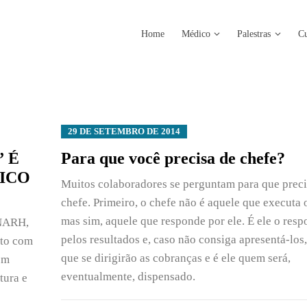
Home
Médico
Palestras
Cu
29 DE SETEMBRO DE 2014
 É
Para que você precisa de chefe?
ICO
Muitos colaboradores se perguntam para que prec
chefe. Primeiro, o chefe não é aquele que executa 
mas sim, aquele que responde por ele. É ele o resp
ONARH,
pelos resultados e, caso não consiga apresentá-los,
sto com
que se dirigirão as cobranças e é ele quem será,
em
eventualmente, dispensado.
tura e