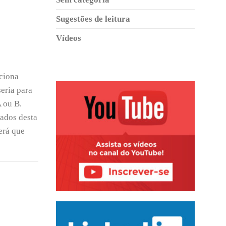
Sugestões de leitura
Vídeos
ciona
eria para
 ou B.
nados desta
erá que