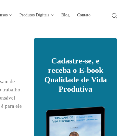
rsos
Produtos Digitais
Blog
Contato
Cadastre-se, e
receba o E-book
Qualidade de Vida
isam de
Produtiva
o trabalho,
onsável
 é para ele