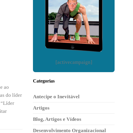
[activecampaign]
Categorias
 e ao
as do líder
Antecipe o Inevitável
 “Líder
Artigos
itar
Blog, Artigos e Vídeos
Desenvolvimento Organizacional