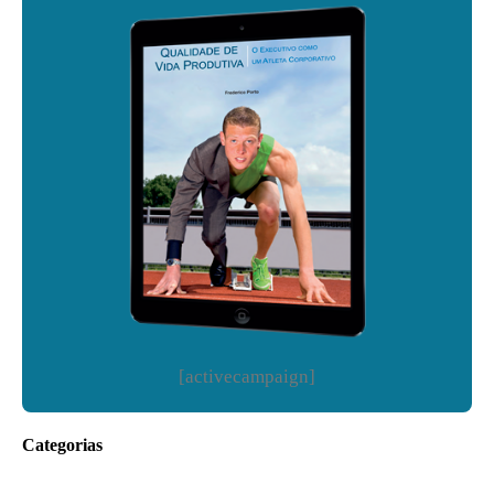
[activecampaign]
Categorias