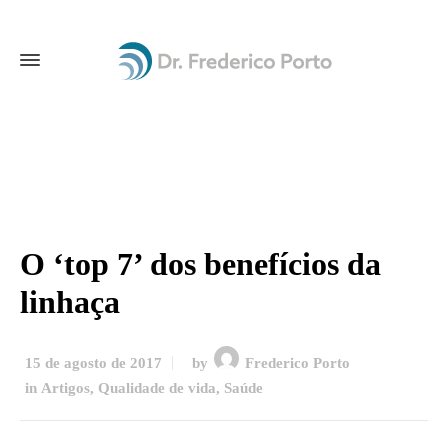
O ‘top 7’ dos benefícios da
linhaça
15 de agosto de 2017
by
Frederico Porto
in
Artigos
,
Qualidade de vida
,
Saúde