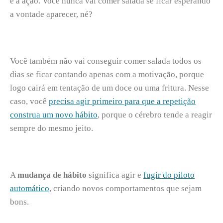
é a ação. Você nunca vai comer salada se ficar esperando
a vontade aparecer, né?
Você também não vai conseguir comer salada todos os
dias se ficar contando apenas com a motivação, porque
logo cairá em tentação de um doce ou uma fritura. Nesse
caso, você
precisa agir primeiro para que a repetição
construa um novo hábito
, porque o cérebro tende a reagir
sempre do mesmo jeito.
A
mudança de hábito
significa agir e
fugir do piloto
automático
, criando novos comportamentos que sejam
bons.