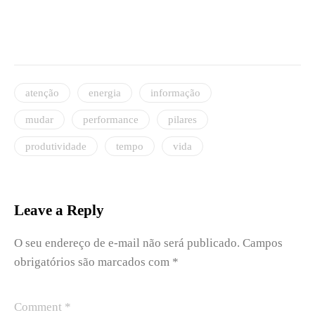
atenção
energia
informação
mudar
performance
pilares
produtividade
tempo
vida
Leave a Reply
O seu endereço de e-mail não será publicado.
Campos
obrigatórios são marcados com
*