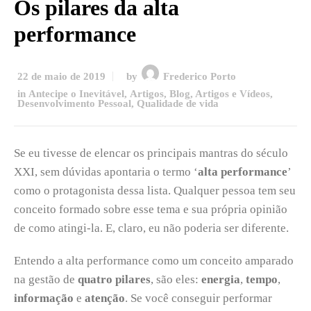
Os pilares da alta
performance
22 de maio de 2019
by
Frederico Porto
in
Antecipe o Inevitável
,
Artigos
,
Blog, Artigos e Vídeos
,
Desenvolvimento Pessoal
,
Qualidade de vida
Se eu tivesse de elencar os principais mantras do século
XXI, sem dúvidas apontaria o termo ‘
alta performance
’
como o protagonista dessa lista. Qualquer pessoa tem seu
conceito formado sobre esse tema e sua própria opinião
de como atingi-la. E, claro, eu não poderia ser diferente.
Entendo a alta performance como um conceito amparado
na gestão de
quatro pilares
, são eles:
energia
,
tempo
,
informação
e
atenção
. Se você conseguir performar