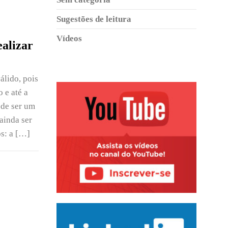
Sugestões de leitura
Vídeos
ealizar
álido, pois
 e até a
ode ser um
ainda ser
os: a […]