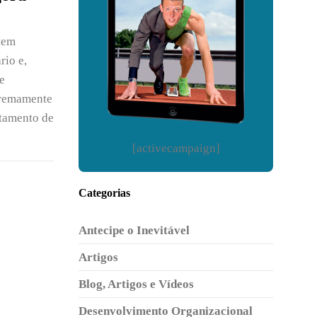
tem
rio e,
e
tremamente
itamento de
[activecampaign]
Categorias
Antecipe o Inevitável
Artigos
Blog, Artigos e Vídeos
e
Desenvolvimento Organizacional